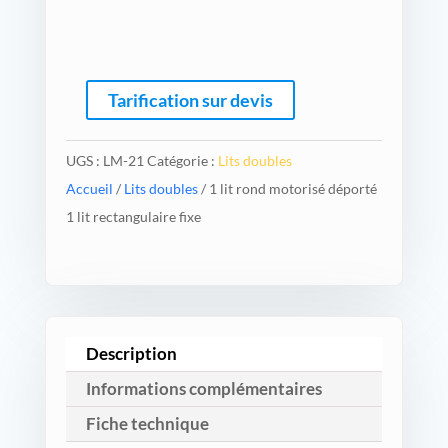
A
l
Tarification sur devis
t
e
r
UGS :
LM-21
Catégorie :
Lits doubles
n
Accueil
/
Lits doubles
/ 1 lit rond motorisé déporté
a
1 lit rectangulaire fixe
t
i
v
e
:
Description
Informations complémentaires
Fiche technique